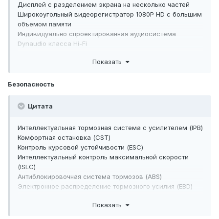
Дисплей с разделением экрана на несколько частей
Широкоугольный видеорегистратор 1080Р HD с большим
объемом памяти
Индивидуально спроектированная аудиосистема
Dynaudio класса Hi-Fi
Гофрированный стереодинамик
Показать
Беспроводная зарядка
Безопасность
Цитата
Интеллектуальная тормозная система с усилителем (IPB)
Комфортная остановка (CST)
Контроль курсовой устойчивости (ESC)
Интеллектуальный контроль максимальной скорости
(ISLC)
Антиблокировочная система тормозов (ABS)
Электронное распределение тормозного усилия (EBD)
Антипробуксовочная система (TCS)
Показать
Система динамической стабилизации (VDC)
Система помощи при старте на подъеме (HHC)