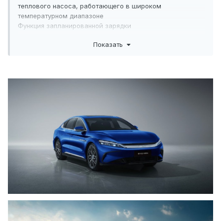
теплового насоса, работающего в широком
температурном диапазоне
Функция запланированной зарядки
Пульт дистанционного запуска автомобиля с помощью
Показать
ключа и включения
кондиционера
Зарядка переменным током 6,6 кВт
Зарядка постоянным током 120 кВт
Интеллектуальное электронное переключение передач
Функция AC V2L
Рекуперация энергии торможения
Режим ECO/SPORT/Normal/Snowy
Мобильная зарядная станция 3 кВт