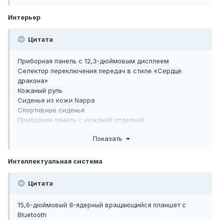
ветровое стекло
Звукоизоляционное, теплоизоляционное двухслойное
Интерьер
стекло на двери
Затемненные стекла на задней двери
Цитата
Черная тонировка стекла на боковом окне
Затемненные задние стекла
Приборная панель с 12,3-дюймовым дисплеем
Селектор переключения передач в стиле «Сердце
дракона»
Кожаный руль
Сиденья из кожи Nappa
Спортивные сиденья
Приборная панель с кожаной отделкой
Интеллектуальный, интерактивный, спортивный D-
Показать
образный руль
Два подстаканника со сторона водителя
Центральный подлокотник заднего ряда (с двумя
Интеллектуальная система
подстаканниками)
Кормашек для солнцезащитных очков
Цитата
15,6-дюймовый 8-ядерный вращающийся планшет с
Bluetooth