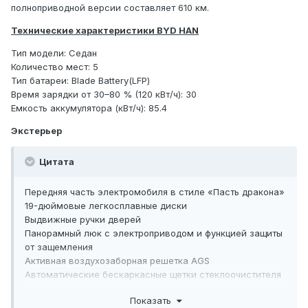
полноприводной версии составляет 610 км.
Технические характеристики BYD HAN
Тип модели: Седан
Количество мест: 5
Тип батареи: Blade Battery(LFP)
Время зарядки от 30–80 % (120 кВт/ч): 30
Емкость аккумулятора (кВт/ч): 85.4
Экстерьер
Цитата
Передняя часть электромобиля в стиле «Пасть дракона»
19-дюймовые легкосплавные диски
Выдвижные ручки дверей
Панорамный люк с электроприводом и функцией защиты
от защемления
Активная воздухозаборная решетка AGS
Автоматические бескаркасные щетки стеклоочистителя
с датчиком дождя
Показать
Звукоизоляционное, теплоизоляционная двухслойное