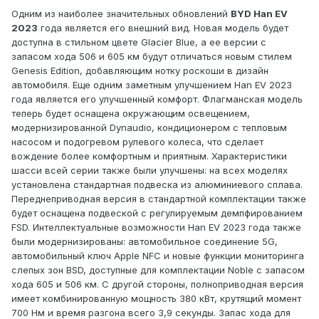
Одним из наиболее значительных обновлений
BYD Han EV
2023
года является его внешний вид. Новая модель будет
доступна в стильном цвете Glacier Blue, а ее версии с
запасом хода 506 и 605 км будут отличаться новым стилем
Genesis Edition, добавляющим нотку роскоши в дизайн
автомобиля. Еще одним заметным улучшением Han EV 2023
года является его улучшенный комфорт. Флагманская модель
теперь будет оснащена окружающим освещением,
модернизированной Dynaudio, кондиционером с тепловым
насосом и подогревом рулевого колеса, что сделает
вождение более комфортным и приятным. Характеристики
шасси всей серии также были улучшены: на всех моделях
установлена стандартная подвеска из алюминиевого сплава.
Переднеприводная версия в стандартной комплектации также
будет оснащена подвеской с регулируемым демпфированием
FSD. Интеллектуальные возможности Han EV 2023 года также
были модернизированы: автомобильное соединение 5G,
автомобильный ключ Apple NFC и новые функции мониторинга
слепых зон BSD, доступные для комплектации Noble с запасом
хода 605 и 506 км. С другой стороны, полноприводная версия
имеет комбинированную мощность 380 кВт, крутящий момент
700 Нм и время разгона всего 3,9 секунды. Запас хода для