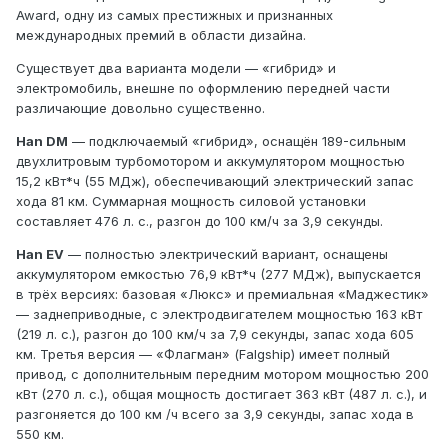
Award, одну из самых престижных и признанных
международных премий в области дизайна.
Существует два варианта модели — «гибрид» и
электромобиль, внешне по оформлению передней части
различающие довольно существенно.
Han DM
— подключаемый «гибрид», оснащён 189-сильным
двухлитровым турбомотором и аккумулятором мощностью
15,2 кВт*ч (55 МДж), обеспечивающий электрический запас
хода 81 км. Суммарная мощность силовой установки
составляет 476 л. с., разгон до 100 км/ч за 3,9 секунды.
Han EV
— полностью электрический вариант, оснащены
аккумулятором емкостью 76,9 кВт*ч (277 МДж), выпускается
в трёх версиях: базовая «Люкс» и премиальная «Маджестик»
— заднеприводные, с электродвигателем мощностью 163 кВт
(219 л. с.), разгон до 100 км/ч за 7,9 секунды, запас хода 605
км. Третья версия — «Флагман» (Falgship) имеет полный
привод, с дополнительным передним мотором мощностью 200
кВт (270 л. с.), общая мощность достигает 363 кВт (487 л. с.), и
разгоняется до 100 км /ч всего за 3,9 секунды, запас хода в
550 км.