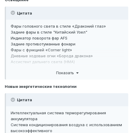
Бортовая розетка на 12 В
Тип аккумулятора: Blade Battery
6 портов USB
Емкость аккумулятора (кВтч): 18.3
Газовые упоры капота
Цитата
NEDC комбинированный запас хода электромобиля (км):
Зарядный блок на 7 кВт
120
Память водительского сиденья
Фары головного света в стиле «Драконий глаз»
Расход топлива на 100 км (л/km): 3.8
Задние фары в стиле "Китайский Узел"
Индикатор поворота фар AFS
Задние противотуманные фонари
Фары с функцией «Corner light»
Дневные ходовые огни «Борода дракона»
Ассистент дальнего света (HMA)
Амбиентная подсветка салона
Показать
Контактная подсветка салона (спереди)
Контактная подсветка салона (сзади)
Освещение салона автомобиля
Новые энергетические технологии
Светодиодный задний комбинированный фонарь
Светодиодная подсветка на четырех дверях
Цитата
Световой индикатор порта зарядки (разноцветный)
Светодиодная подсветка багажника
Интеллектуальная система терморегулирования
Подсветка перчаточного ящика
аккумулятора
Датчик света
Система кондиционирования воздуха с использованием
Функция "Проводи меня домой" с задержкой
высокоэффективного
выключения передних фар