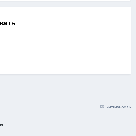
вать
Активность
лы