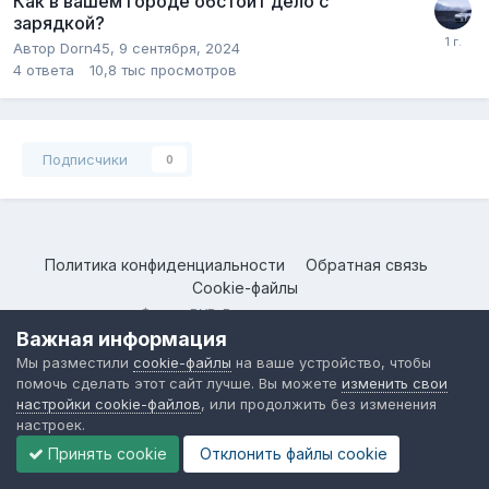
Как в вашем городе обстоит дело с
зарядкой?
Автор
Dorn45
,
9 сентября, 2024
4
ответа
10,8 тыс
просмотров
Подписчики
0
Политика конфиденциальности
Обратная связь
Cookie-файлы
@
Форум BYD
. Все права защищены.
Важная информация
Мы разместили
cookie-файлы
на ваше устройство, чтобы
помочь сделать этот сайт лучше. Вы можете
изменить свои
настройки cookie-файлов
, или продолжить без изменения
настроек.
Принять cookie
Отклонить файлы сookie